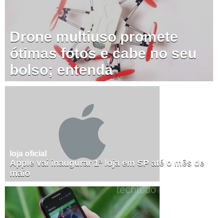
Drone multiuso promete
ótimas fotos e cabe no seu
bolso; entenda
loja oficial
Apple vai inaugurar 1ª loja em SP até o mês de
maio