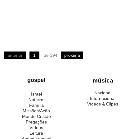
anterior
1
de 394
próxima
gospel
música
Nacional
Israel
Internacional
Notícias
Vídeos & Clipes
Família
Missões/Ação
Mundo Cristão
Pregações
Vídeos
Leitura
Agenda gospel