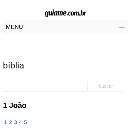
MENU
bíblia
buscar
1 João
1
2
3
4
5