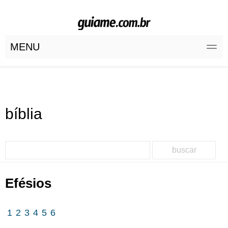
MENU
bíblia
buscar
Efésios
1
2
3
4
5
6